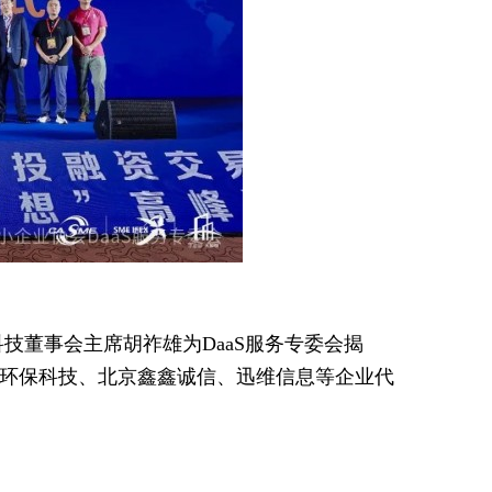
技董事会主席胡祚雄为DaaS服务专委会揭
叶环保科技、北京鑫鑫诚信、迅维信息等企业代