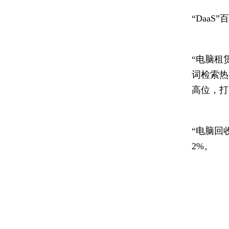
“DaaS
“电脑租
词检索热
高位，打
“电脑回
2%。